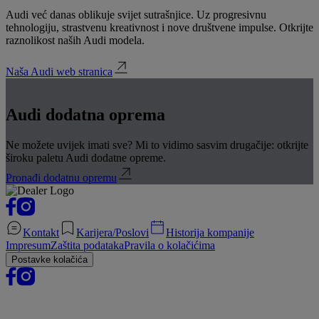
Audi već danas oblikuje svijet sutrašnjice. Uz progresivnu
tehnologiju, strastvenu kreativnost i nove društvene impulse. Otkrijte
raznolikost naših Audi modela.
Naša Audi web stranica
Audi dodatna oprema
Ne možete uvijek imati sve? Mi to vidimo sasvim drugačije: otkrijte
široku paletu Audi dodatne opreme.
Pronađi dodatnu opremu
Kontakt
Karijera/Poslovi
Historija kompanije
Impresum
Zaštita podataka
Pravila o kolačićima
Postavke kolačića