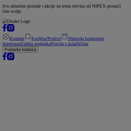
Sve aktuelne ponude i akcije na temu servisa od NIPEX pronaći
ćete ovdje.
Kontakt
Karijera/Poslovi
Historija kompanije
Impresum
Zaštita podataka
Pravila o kolačićima
Postavke kolačića