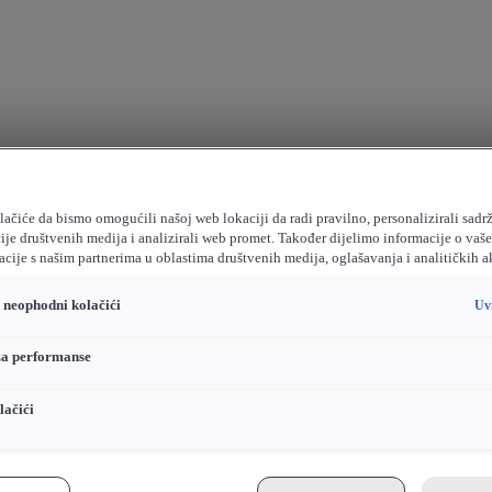
ačiće da bismo omogućili našoj web lokaciji da radi pravilno, personalizirali sadrž
ije društvenih medija i analizirali web promet. Također dijelimo informacije o vaš
cije s našim partnerima u oblastima društvenih medija, oglašavanja i analitičkih a
o neophodni kolačići
Uv
za performanse
lačići