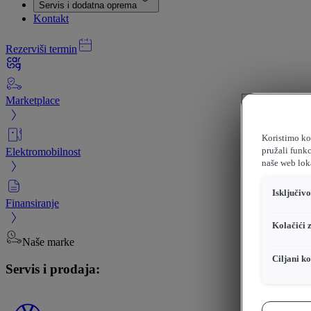
Servis i dodatna oprema
Kontakt
Rezerviši termin
Marketplace
Koristimo kol
Elektromobilnost
pružali funkc
naše web loka
Isključiv
Finansiranje
Kolačići 
Naše marke
Ciljani ko
Servis i prodaja: