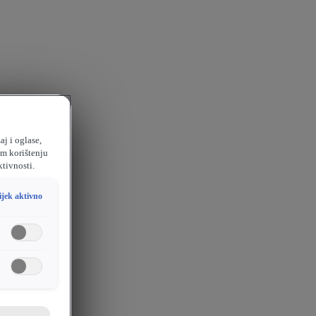
aj i oglase,
em korištenju
ktivnosti.
ijek aktivno