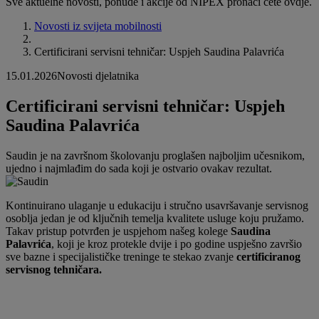
Sve aktuelne novosti, ponude i akcije od NIPEX pronaći ćete ovdje.
Novosti iz svijeta mobilnosti
Certificirani servisni tehničar: Uspjeh Saudina Palavrića
15.01.2026
Novosti djelatnika
Certificirani servisni tehničar: Uspjeh
Saudina Palavrića
Saudin je na završnom školovanju proglašen najboljim učesnikom,
ujedno i najmlađim do sada koji je ostvario ovakav rezultat.
Kontinuirano ulaganje u edukaciju i stručno usavršavanje servisnog
osoblja jedan je od ključnih temelja kvalitete usluge koju pružamo.
Takav pristup potvrđen je uspjehom našeg kolege
Saudina
Palavrića
, koji je kroz protekle dvije i po godine uspješno završio
sve bazne i specijalističke treninge te stekao zvanje
certificiranog
servisnog tehničara.