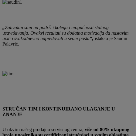
„
Zahvalan sam na podršci kolega i mogućnosti stalnog
usavršavanja. Ovakvi rezultati su dodatna motivacija da nastavim
učiti i svakodnevno napredovati u svom poslu“
,
istakao je Saudin
Palavrić.
STRUČAN TIM I KONTINUIRANO ULAGANJE U
ZNANJE
U okviru našeg prodajno servisnog centra,
više od 80% ukupnog
broja uposlenika su certificirani stručnjaci u svojim oblastima
,