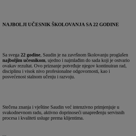
NAJBOLJI UČESNIK ŠKOLOVANJA SA 22 GODINE
Sa svega
22 godine
, Saudin je na završnom školovanju proglašen
najboljim učesnikom
, ujedno i najmlađim do sada koji je ostvario
ovakav rezultat. Ovo priznanje potvrđuje njegov kontinuiran rad,
disciplinu i visok nivo profesionalne odgovornosti, kao i
posvećenost stalnom učenju i razvoju.
Stečena znanja i vještine Saudin već intenzivno primjenjuje u
svakodnevnom radu, aktivno doprinoseći unapređenju servisnih
procesa i kvaliteti usluge prema klijentima.