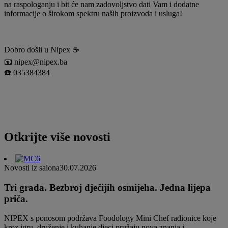
na raspologanju i bit će nam zadovoljstvo dati Vam i dodatne
informacije o širokom spektru naših proizvoda i usluga!
Dobro došli u Nipex ☕️
📧 nipex@nipex.ba
☎️ 035384384
Otkrijte više novosti
Novosti iz salona
30.07.2026
Tri grada. Bezbroj dječijih osmijeha. Jedna lijepa
priča.
NIPEX s ponosom podržava Foodology Mini Chef radionice koje
kroz igru, druženje i kuhanje djeci pružaju nova znanja i