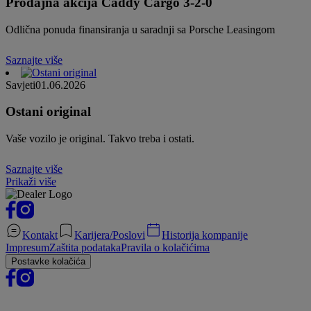
Prodajna akcija Caddy Cargo 3-2-0
Odlična ponuda finansiranja u saradnji sa Porsche Leasingom
Saznajte više
Savjeti
01.06.2026
Ostani original
Vaše vozilo je original. Takvo treba i ostati.
Saznajte više
Prikaži više
Kontakt
Karijera/Poslovi
Historija kompanije
Impresum
Zaštita podataka
Pravila o kolačićima
Postavke kolačića