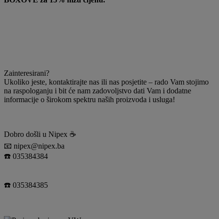
Zainteresirani?
Ukoliko jeste, kontaktirajte nas ili nas posjetite – rado Vam stojimo
na raspologanju i bit će nam zadovoljstvo dati Vam i dodatne
informacije o širokom spektru naših proizvoda i usluga!
Dobro došli u Nipex ☕️
📧 nipex@nipex.ba
☎️ 035384384
☎️ 035384385