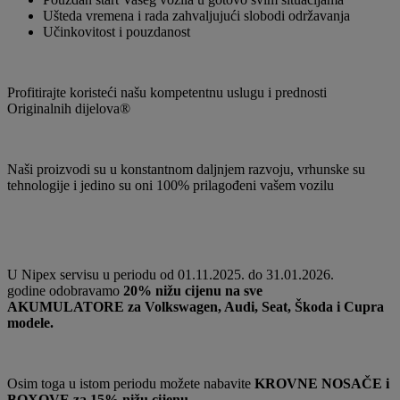
Ušteda vremena i rada zahvaljujući slobodi održavanja
Učinkovitost i pouzdanost
Profitirajte koristeći našu kompetentnu uslugu i prednosti
Originalnih dijelova®
Naši proizvodi su u konstantnom daljnjem razvoju, vrhunske su
tehnologije i jedino su oni 100% prilagođeni vašem vozilu
U Nipex servisu u periodu od 01.11.2025. do 31.01.2026.
godine odobravamo
20% nižu cijenu na sve
AKUMULATORE za Volkswagen, Audi, Seat, Škoda i Cupra
modele.
Osim toga u istom periodu možete nabavite
KROVNE NOSAČE i
BOXOVE za 15% nižu cijenu.