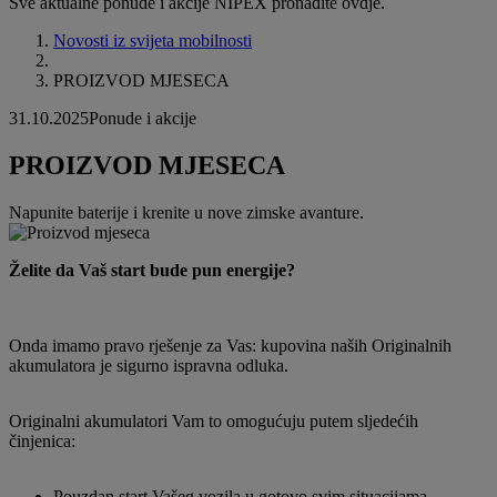
Sve aktualne ponude i akcije NIPEX pronađite ovdje.
Novosti iz svijeta mobilnosti
PROIZVOD MJESECA
31.10.2025
Ponude i akcije
PROIZVOD MJESECA
Napunite baterije i krenite u nove zimske avanture.
Želite da Vaš start bude pun energije?
Onda imamo pravo rješenje za Vas: kupovina naših Originalnih
akumulatora je sigurno ispravna odluka.
Originalni akumulatori Vam to omogućuju putem sljedećih
činjenica:
Pouzdan start Vašeg vozila u gotovo svim situacijama