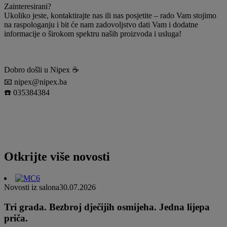
Zainteresirani?
Ukoliko jeste, kontaktirajte nas ili nas posjetite – rado Vam stojimo
na raspologanju i bit će nam zadovoljstvo dati Vam i dodatne
informacije o širokom spektru naših proizvoda i usluga!
Dobro došli u Nipex ☕️
📧 nipex@nipex.ba
☎️ 035384384
Otkrijte više novosti
Novosti iz salona
30.07.2026
Tri grada. Bezbroj dječijih osmijeha. Jedna lijepa
priča.