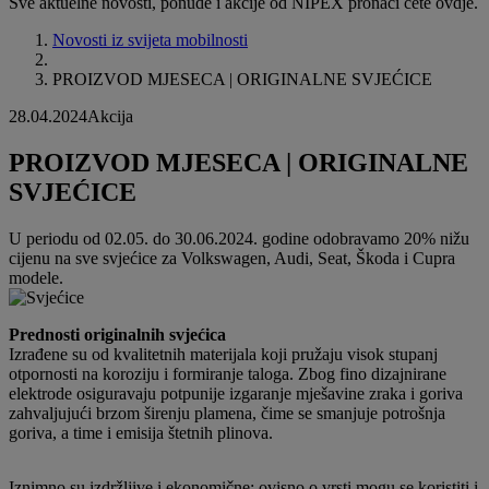
Sve aktuelne novosti, ponude i akcije od NIPEX pronaći ćete ovdje.
Novosti iz svijeta mobilnosti
PROIZVOD MJESECA | ORIGINALNE SVJEĆICE
28.04.2024
Akcija
PROIZVOD MJESECA | ORIGINALNE
SVJEĆICE
U periodu od 02.05. do 30.06.2024. godine odobravamo 20% nižu
cijenu na sve svjećice za Volkswagen, Audi, Seat, Škoda i Cupra
modele.
Prednosti originalnih svjećica
Izrađene su od kvalitetnih materijala koji pružaju visok stupanj
otpornosti na koroziju i formiranje taloga. Zbog fino dizajnirane
elektrode osiguravaju potpunije izgaranje mješavine zraka i goriva
zahvaljujući brzom širenju plamena, čime se smanjuje potrošnja
goriva, a time i emisija štetnih plinova.
Iznimno su izdržljive i ekonomične; ovisno o vrsti mogu se koristiti i