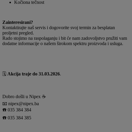
Kočiona tečnost
Zainteresirani?
Kontaktirajte naš servis i dogovorite svoj termin za besplatan
proljetni pregled.
Rado stojimo na raspolaganju i bit će nam zadovoljstvo pružiti vam
dodatne informacije o našem širokom spektru proizvoda i usluga.
🗓
Akcija traje do 31.03.2026
.
Dobro došli u Nipex ☕️
📧 nipex@nipex.ba
☎️ 035 384 384
☎️ 035 384 385