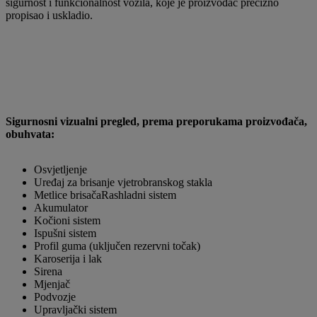
sigurnost i funkcionalnost vozila, koje je proizvođač precizno
propisao i uskladio.
Sigurnosni vizualni pregled, prema preporukama proizvođača,
obuhvata:
Osvjetljenje
Uređaj za brisanje vjetrobranskog stakla
Metlice brisačaRashladni sistem
Akumulator
Kočioni sistem
Ispušni sistem
Profil guma (uključen rezervni točak)
Karoserija i lak
Sirena
Mjenjač
Podvozje
Upravljački sistem