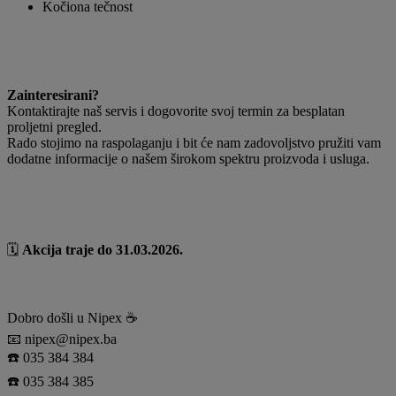
Kočiona tečnost
Zainteresirani?
Kontaktirajte naš servis i dogovorite svoj termin za besplatan
proljetni pregled.
Rado stojimo na raspolaganju i bit će nam zadovoljstvo pružiti vam
dodatne informacije o našem širokom spektru proizvoda i usluga.
🗓
Akcija traje do 31.03.2026.
Dobro došli u Nipex ☕️
📧 nipex@nipex.ba
☎️ 035 384 384
☎️ 035 384 385