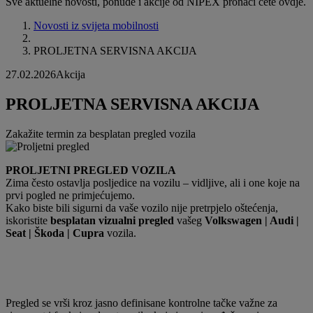
Sve aktuelne novosti, ponude i akcije od NIPEX pronaći ćete ovdje.
Novosti iz svijeta mobilnosti
PROLJETNA SERVISNA AKCIJA
27.02.2026
Akcija
PROLJETNA SERVISNA AKCIJA
Zakažite termin za besplatan pregled vozila
PROLJETNI PREGLED VOZILA
Zima često ostavlja posljedice na vozilu – vidljive, ali i one koje na
prvi pogled ne primjećujemo.
Kako biste bili sigurni da vaše vozilo nije pretrpjelo oštećenja,
iskoristite
besplatan vizualni pregled
vašeg
Volkswagen | Audi |
Seat | Škoda | Cupra
vozila.
Pregled se vrši kroz jasno definisane kontrolne tačke važne za