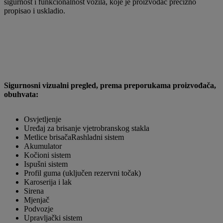
sigurnost i funkcionalnost vozila, koje je proizvođač precizno
propisao i uskladio.
Sigurnosni vizualni pregled, prema preporukama proizvođača,
obuhvata:
Osvjetljenje
Uređaj za brisanje vjetrobranskog stakla
Metlice brisačaRashladni sistem
Akumulator
Kočioni sistem
Ispušni sistem
Profil guma (uključen rezervni točak)
Karoserija i lak
Sirena
Mjenjač
Podvozje
Upravljački sistem