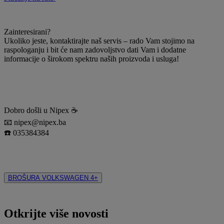
Zainteresirani?
Ukoliko jeste, kontaktirajte naš servis – rado Vam stojimo na
raspologanju i bit će nam zadovoljstvo dati Vam i dodatne
informacije o širokom spektru naših proizvoda i usluga!
Dobro došli u Nipex ☕️
📧 nipex@nipex.ba
☎️ 035384384
BROŠURA VOLKSWAGEN 4+
Otkrijte više novosti