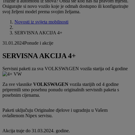
Tražite li automobil iz snova? Onda ste kod nas na pravom mjestu.
Osigurajte si novo vozilo koje je odmah dostupno ili konfigurirajte
svoj željeni model prema svojim željama.
Novosti iz svijeta mobilnosti
SERVISNA AKCIJA 4+
31.01.2024
Ponude i akcije
SERVISNA AKCIJA 4+
Servisni paketi za sva VOLKSWAGEN vozila starija od 4 godine
Za sve vlasnike
VOLKSWAGEN
vozila starijih od 4 godine
pripremili smo posebnu ponudu originalnih servisnih paketa s
posebnim cijenama.
Paketi uključuju Originalne djelove i ugradnju u Vašem
ovlaštenom Nipex servisu.
Akcija traje do 31.03.2024. godine.