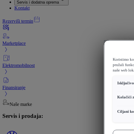
Servis i dodatna oprema
Kontakt
Rezerviši termin
Marketplace
Koristimo kol
Elektromobilnost
pružali funkc
naše web loka
Isključiv
Finansiranje
Kolačići 
Naše marke
Ciljani ko
Servis i prodaja: