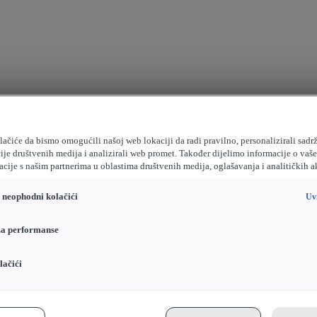
ačiće da bismo omogućili našoj web lokaciji da radi pravilno, personalizirali sadrž
ije društvenih medija i analizirali web promet. Također dijelimo informacije o vaš
cije s našim partnerima u oblastima društvenih medija, oglašavanja i analitičkih a
o neophodni kolačići
Uv
za performanse
lačići