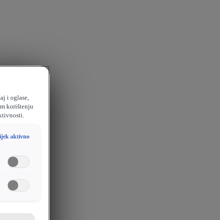
aj i oglase,
em korištenju
ktivnosti.
ijek aktivno