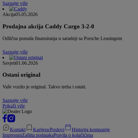
Saznajte više
Akcija
05.05.2026
Prodajna akcija Caddy Cargo 3-2-0
Odlična ponuda finansiranja u saradnji sa Porsche Leasingom
Saznajte više
Savjeti
01.06.2026
Ostani original
Vaše vozilo je original. Takvo treba i ostati.
Saznajte više
Prikaži više
Kontakt
Karijera/Poslovi
Historija kompanije
Impresum
Zaštita podataka
Pravila o kolačićima