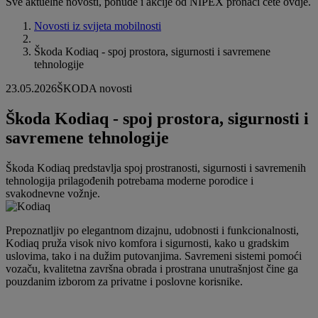
Sve aktuelne novosti, ponude i akcije od NIPEX pronaći ćete ovdje.
Novosti iz svijeta mobilnosti
Škoda Kodiaq - spoj prostora, sigurnosti i savremene
tehnologije
23.05.2026
ŠKODA novosti
Škoda Kodiaq - spoj prostora, sigurnosti i
savremene tehnologije
Škoda Kodiaq predstavlja spoj prostranosti, sigurnosti i savremenih
tehnologija prilagođenih potrebama moderne porodice i
svakodnevne vožnje.
Prepoznatljiv po elegantnom dizajnu, udobnosti i funkcionalnosti,
Kodiaq pruža visok nivo komfora i sigurnosti, kako u gradskim
uslovima, tako i na dužim putovanjima. Savremeni sistemi pomoći
vozaču, kvalitetna završna obrada i prostrana unutrašnjost čine ga
pouzdanim izborom za privatne i poslovne korisnike.