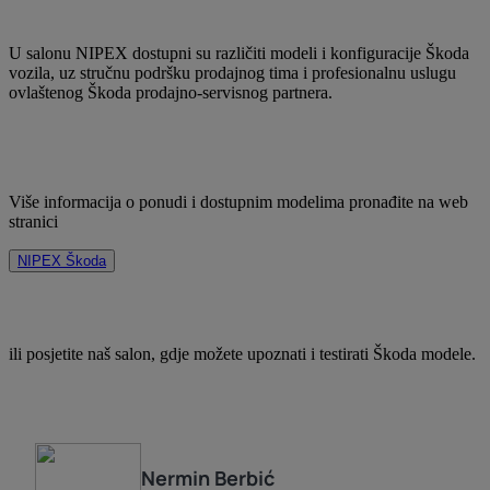
U salonu NIPEX dostupni su različiti modeli i konfiguracije Škoda
vozila, uz stručnu podršku prodajnog tima i profesionalnu uslugu
ovlaštenog Škoda prodajno-servisnog partnera.
Više informacija o ponudi i dostupnim modelima pronađite na web
stranici
NIPEX Škoda
ili posjetite naš salon, gdje možete upoznati i testirati Škoda modele.
Nermin
Berbić