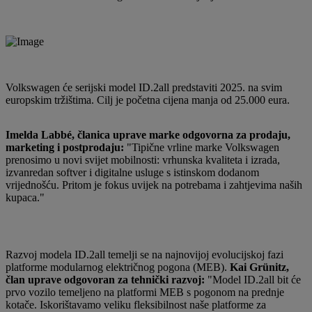
Volkswagen će serijski model ID.2all predstaviti 2025. na svim
europskim tržištima. Cilj je početna cijena manja od 25.000 eura.
Imelda Labbé, članica uprave marke odgovorna za prodaju,
marketing i postprodaju:
"Tipične vrline marke Volkswagen
prenosimo u novi svijet mobilnosti: vrhunska kvaliteta i izrada,
izvanredan softver i digitalne usluge s istinskom dodanom
vrijednošću. Pritom je fokus uvijek na potrebama i zahtjevima naših
kupaca."
Razvoj modela ID.2all temelji se na najnovijoj evolucijskoj fazi
platforme modularnog električnog pogona (MEB).
Kai Grünitz,
član uprave odgovoran za tehnički razvoj:
"Model ID.2all bit će
prvo vozilo temeljeno na platformi MEB s pogonom na prednje
kotače. Iskorištavamo veliku fleksibilnost naše platforme za