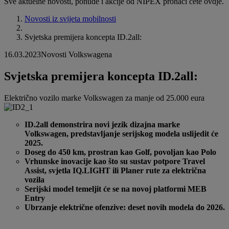
Sve aktuelne novosti, ponude i akcije od NIPEX pronaći ćete ovdje.
Novosti iz svijeta mobilnosti
Svjetska premijera koncepta ID.2all:
16.03.2023
Novosti Volkswagena
Svjetska premijera koncepta ID.2all:
Električno vozilo marke Volkswagen za manje od 25.000 eura
ID.2all demonstrira novi jezik dizajna marke
Volkswagen, predstavljanje serijskog modela uslijedit će
2025.
Doseg do 450 km, prostran kao Golf, povoljan kao Polo
Vrhunske inovacije kao što su sustav potpore Travel
Assist, svjetla IQ.LIGHT ili Planer rute za električna
vozila
Serijski model temeljit će se na novoj platformi MEB
Entry
Ubrzanje električne ofenzive: deset novih modela do 2026.