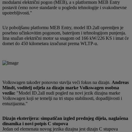
modularni električni pogon (MEB), a s platformom MEB Entry
postavit ćemo nove standarde u pogledu tehnologije i svakodnevne
upotrebljivosti."
Uz poboljšanu platformu MEB Entry, model ID.2all opremljen je
posebno učinkovitim pogonom, baterijom i tehnologijom punjenja.
Ima snažan električni motor sa snagom od 166 kW/226 KS i imat će
domet do 450 kilometara izračunat prema WLTP-u.
Volkswagen također ponovno stavlja veći fokus na dizajn.
Andreas
Mindt, voditelj odjela za dizajn marke Volkswagen osobna
vozila:
"Model ID.2all nudi pogled na novi jezik dizajna marke
Volkswagen koji se temelji na tri stupa stabilnosti, dopadljivosti i
entuzijazma."
Dizajn eksterijera: simpatičan izgled prednjeg dijela, naglašena
dinamika i novi potpis C stupova
Jedan od elemenata novog jezika dizajna jest dizajn C stupova