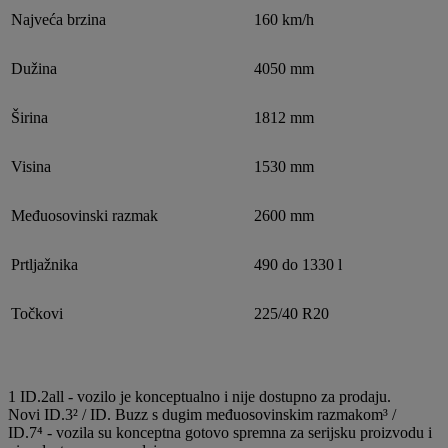
Najveća brzina
160 km/h
Dužina
4050 mm
Širina
1812 mm
Visina
1530 mm
Međuosovinski razmak
2600 mm
Prtljažnika
490 do 1330 l
Točkovi
225/40 R20
1 ID.2all - vozilo je konceptualno i nije dostupno za prodaju.
Novi ID.3² / ID. Buzz s dugim međuosovinskim razmakom³ /
ID.7⁴ - vozila su konceptna gotovo spremna za serijsku proizvodu i