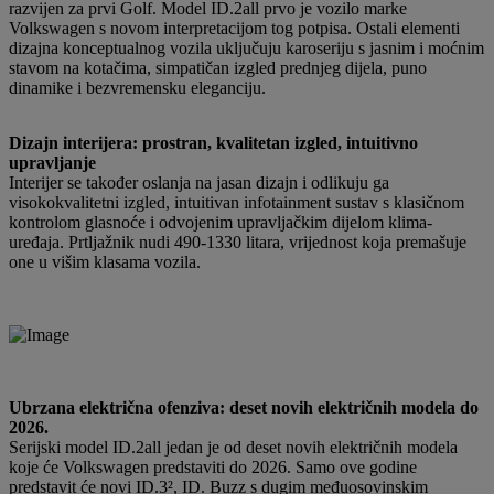
razvijen za prvi Golf. Model ID.2all prvo je vozilo marke
Volkswagen s novom interpretacijom tog potpisa. Ostali elementi
dizajna konceptualnog vozila uključuju karoseriju s jasnim i moćnim
stavom na kotačima, simpatičan izgled prednjeg dijela, puno
dinamike i bezvremensku eleganciju.
Dizajn interijera: prostran, kvalitetan izgled, intuitivno
upravljanje
Interijer se također oslanja na jasan dizajn i odlikuju ga
visokokvalitetni izgled, intuitivan infotainment sustav s klasičnom
kontrolom glasnoće i odvojenim upravljačkim dijelom klima-
uređaja. Prtljažnik nudi 490-1330 litara, vrijednost koja premašuje
one u višim klasama vozila.
Ubrzana električna ofenziva: deset novih električnih modela do
2026.
Serijski model ID.2all jedan je od deset novih električnih modela
koje će Volkswagen predstaviti do 2026. Samo ove godine
predstavit će novi ID.3², ID. Buzz s dugim međuosovinskim