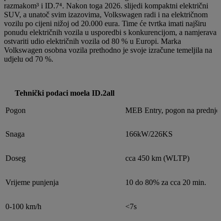
razmakom³ i ID.7⁴. Nakon toga 2026. slijedi kompaktni električni
SUV, a unatoč svim izazovima, Volkswagen radi i na električnom
vozilu po cijeni nižoj od 20.000 eura. Time će tvrtka imati najširu
ponudu električnih vozila u usporedbi s konkurencijom, a namjerava
ostvariti udio električnih vozila od 80 % u Europi. Marka
Volkswagen osobna vozila prethodno je svoje izračune temeljila na
udjelu od 70 %.
Tehnički podaci moela ID.2all
Pogon
MEB Entry, pogon na prednje
Snaga
166kW/226KS
Doseg
cca 450 km (WLTP)
Vrijeme punjenja
10 do 80% za cca 20 min.
0-100 km/h
<7s