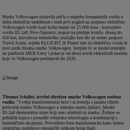
Marka Volkswagen nastavlja priču o uspjehu kompaktnih vozila u
doba električne mobilnosti i nudi prvi pogled na potpuno električno
Volkswagen vozilo koje košta manje od 25.000 eura - konceptno
vozilo ID.2all. Prve činjenice: pogon na prednje kotače, doseg do
450 km, inovativne tehnološke značajke kao što su sustav potpore
Travel Assist, svjetla IQ.LIGHT ili Planer rute za električna vozila te
novi jezik dizajna marke Volkswagen. Serijski će se model temeljiti
na platformi MEB Entry i jedan je od deset novih električnih modela
koje će Volkswagen predstaviti do 2026.
Thomas Schäfer, izvršni direktor marke Volkswagen osobna
vozila:
"Tvrtku transformiramo brzo i iz temelja s jasnim ciljem:
pretvoriti marku Volkswagen u istinsku marku ljubavi. Model
ID.2all demonstrira smjer koji smo odabrali za marku. Želimo se
približiti kupcu i ponuditi vrhunsku tehnologiju u kombinaciji s
fantastičnim dizajnom. Provodimo brzu transformaciju kako bismo
električnu mobilnost omogućili velikom broju ljudi.