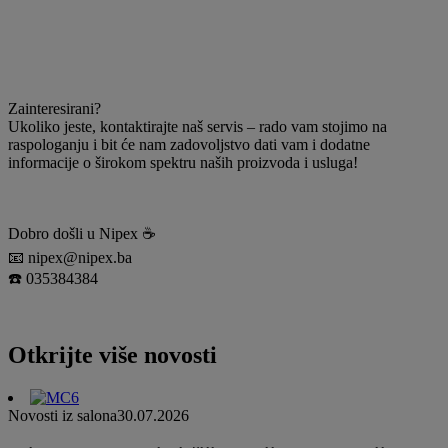
Zainteresirani?
Ukoliko jeste, kontaktirajte naš servis – rado vam stojimo na
raspologanju i bit će nam zadovoljstvo dati vam i dodatne
informacije o širokom spektru naših proizvoda i usluga!
Dobro došli u Nipex ☕️
📧 nipex@nipex.ba
☎️ 035384384
Otkrijte više novosti
Novosti iz salona
30.07.2026