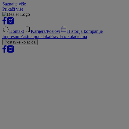
Saznajte više
Prikaži više
Kontakt
Karijera/Poslovi
Historija kompanije
Impresum
Zaštita podataka
Pravila o kolačićima
Postavke kolačića