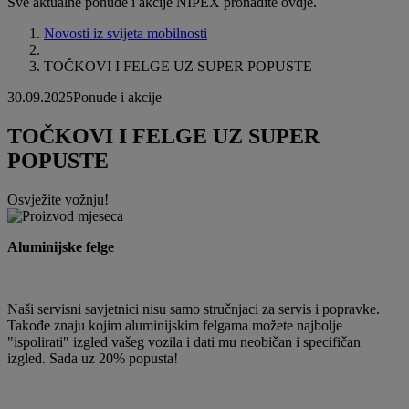
Sve aktualne ponude i akcije NIPEX pronađite ovdje.
Novosti iz svijeta mobilnosti
TOČKOVI I FELGE UZ SUPER POPUSTE
30.09.2025
Ponude i akcije
TOČKOVI I FELGE UZ SUPER
POPUSTE
Osvježite vožnju!
Aluminijske felge
Naši servisni savjetnici nisu samo stručnjaci za servis i popravke.
Takođe znaju kojim aluminijskim felgama možete najbolje
"ispolirati" izgled vašeg vozila i dati mu neobičan i specifičan
izgled. Sada uz 20% popusta!