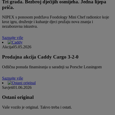
Tri grada. Bezbroj dječijih osmijeha. Jedna lijepa
priča.
NIPEX s ponosom podržava Foodology Mini Chef radionice koje
kroz igru, druženje i kuhanje djeci pružaju nova znanja i
nezaboravna iskustva.
Saznajte više
Akcija
05.05.2026
Prodajna akcija Caddy Cargo 3-2-0
Odlična ponuda finansiranja u saradnji sa Porsche Leasingom
Saznajte više
Savjeti
01.06.2026
Ostani original
Vaše vozilo je original. Takvo treba i ostati.