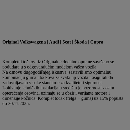
Original Volkswagena | Audi | Seat | Škoda | Cupra
Kompletni točkovi iz Originalne dodatne opreme savršeno se
podudaraju s odgovarajućim modelom vašeg vozila.
Na osnovu dugogodišnjeg iskustva, sastavili smo optimalnu
kombinaciju guma i točkova za svaki tip vozila i osigurali da
zadovoljavaju visoke standarde za kvalitetu i sigurnost.
Ispitivanje tehničkih instalacija u središtu je pozornosti - osim
opterećenja osovina, uzimaju se u obzir i varijante motora i
dimenzije kočnica. Komplet točak (felga + guma) uz 15% popusta
do 30.11.2025.