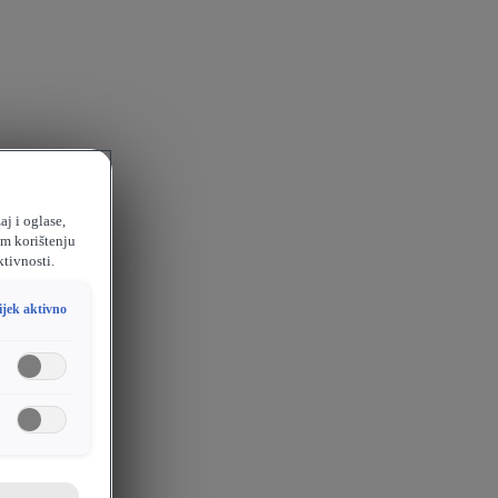
aj i oglase,
em korištenju
ktivnosti.
ijek aktivno