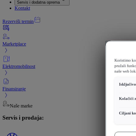
Servis i dodatna oprema
Kontakt
Rezerviši termin
Marketplace
Koristimo kol
Elektromobilnost
pružali funkc
naše web loka
Isključiv
Finansiranje
Kolačići 
Naše marke
Ciljani ko
Servis i prodaja: