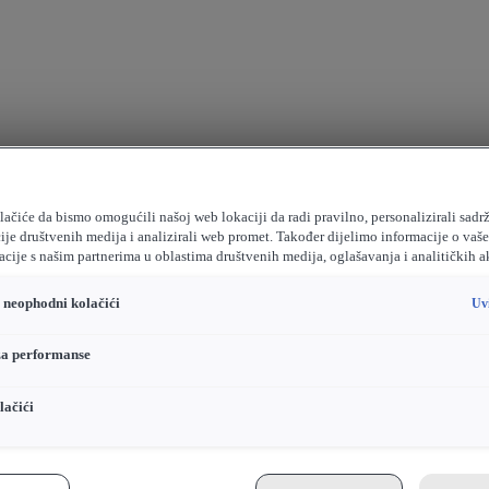
ačiće da bismo omogućili našoj web lokaciji da radi pravilno, personalizirali sadrž
ije društvenih medija i analizirali web promet. Također dijelimo informacije o vaš
cije s našim partnerima u oblastima društvenih medija, oglašavanja i analitičkih a
o neophodni kolačići
Uv
za performanse
lačići