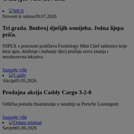
Novosti iz salona
30.07.2026
Tri grada. Bezbroj dječijih osmijeha. Jedna lijepa
priča.
NIPEX s ponosom podržava Foodology Mini Chef radionice koje
kroz igru, druženje i kuhanje djeci pružaju nova znanja i
nezaboravna iskustva.
Saznajte više
Akcija
05.05.2026
Prodajna akcija Caddy Cargo 3-2-0
Odlična ponuda finansiranja u saradnji sa Porsche Leasingom
Saznajte više
Savjeti
01.06.2026