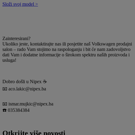
Složi svoj model >
Zainteresirani?
Ukoliko jeste, kontaktirajte nas ili posjetite naš Volkswagen prodajni
salon – rado Vam stojimo na raspologanju i bit će nam zadovoljstvo
dati Vam i dodatne informacije o širokom spektru naših proizvoda i
usluga!
Dobro došli u Nipex ☕️
📧 aco.lakic@nipex.ba
📧 ismar.mujkic@nipex.ba
☎️ 035384384
Otkrijte više novosti