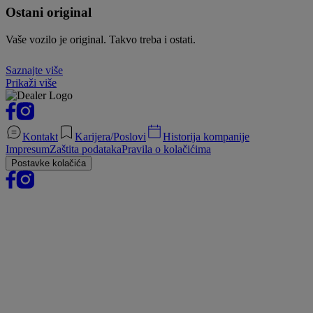
Ostani original
Vaše vozilo je original. Takvo treba i ostati.
Saznajte više
Prikaži više
Kontakt
Karijera/Poslovi
Historija kompanije
Impresum
Zaštita podataka
Pravila o kolačićima
Postavke kolačića