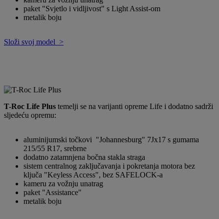
paket "Svjetlo i vidljivost" s Light Assist-om
metalik boju
Složi svoj model >
T-Roc Life Plus
temelji se na varijanti opreme Life i dodatno sadrži
sljedeću opremu:
aluminijumski točkovi "Johannesburg" 7Jx17 s gumama
215/55 R17, srebrne
dodatno zatamnjena bočna stakla straga
sistem centralnog zaključavanja i pokretanja motora bez
ključa "Keyless Access", bez SAFELOCK-a
kameru za vožnju unatrag
paket "Assistance"
metalik boju