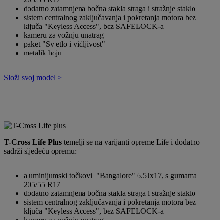
dodatno zatamnjena bočna stakla straga i stražnje staklo
sistem centralnog zaključavanja i pokretanja motora bez
ključa "Keyless Access", bez SAFELOCK-a
kameru za vožnju unatrag
paket "Svjetlo i vidljivost"
metalik boju
Složi svoj model >
T-Cross Life Plus
temelji se na varijanti opreme Life i dodatno
sadrži sljedeću opremu:
aluminijumski točkovi "Bangalore" 6.5Jx17, s gumama
205/55 R17
dodatno zatamnjena bočna stakla straga i stražnje staklo
sistem centralnog zaključavanja i pokretanja motora bez
ključa "Keyless Access", bez SAFELOCK-a
kameru za vožnju unatrag