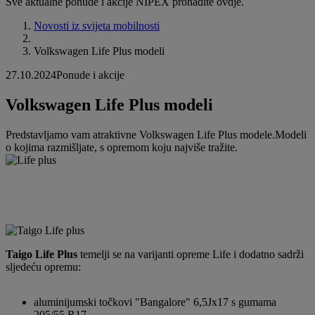
Sve aktualne ponude i akcije NIPEX pronađite ovdje.
Novosti iz svijeta mobilnosti
Volkswagen Life Plus modeli
27.10.2024
Ponude i akcije
Volkswagen Life Plus modeli
Predstavljamo vam atraktivne Volkswagen Life Plus modele.Modeli
o kojima razmišljate, s opremom koju najviše tražite.
Taigo Life Plus
temelji se na varijanti opreme Life i dodatno sadrži
sljedeću opremu:
aluminijumski točkovi "Bangalore" 6,5Jx17 s gumama
205/55 R17